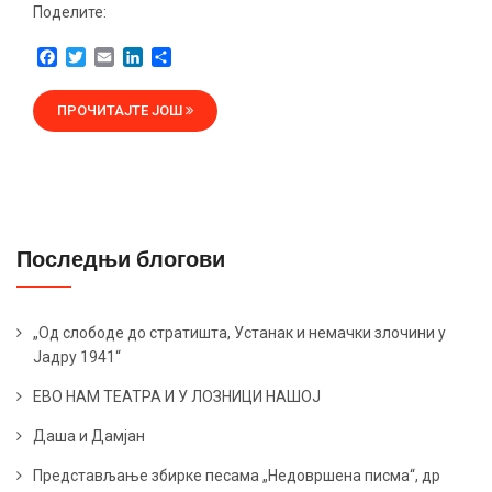
Поделите:
F
T
E
L
S
a
w
m
i
h
c
i
a
n
a
ПРОЧИТАЈТЕ ЈОШ
e
t
i
k
r
b
t
l
e
e
o
e
d
o
r
I
k
n
Последњи блогови
„Од слободе до стратишта, Устанак и немачки злочини у
Јадру 1941“
ЕВО НАМ ТЕАТРА И У ЛОЗНИЦИ НАШОЈ
Даша и Дамјан
Представљање збирке песама „Недовршена писма“, др