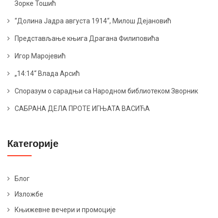
Зорке Тошић
“Долина Јадра августа 1914“, Милош Дејановић
Представљање књига Драгана Филиповића
Игор Маројевић
„14:14“ Влада Арсић
Споразум о сарадњи са Народном библиотеком Зворник
САБРАНА ДЕЛА ПРОТЕ ИГЊАТА ВАСИЋА
Категорије
Блог
Изложбе
Књижевне вечери и промоције