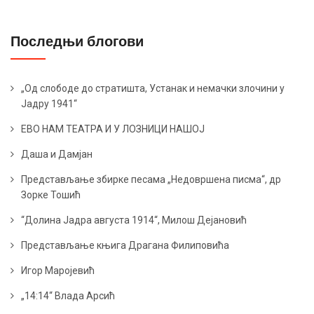
k
n
Последњи блогови
„Од слободе до стратишта, Устанак и немачки злочини у
Јадру 1941“
ЕВО НАМ ТЕАТРА И У ЛОЗНИЦИ НАШОЈ
Даша и Дамјан
Представљање збирке песама „Недовршена писма“, др
Зорке Тошић
“Долина Јадра августа 1914“, Милош Дејановић
Представљање књига Драгана Филиповића
Игор Маројевић
„14:14“ Влада Арсић