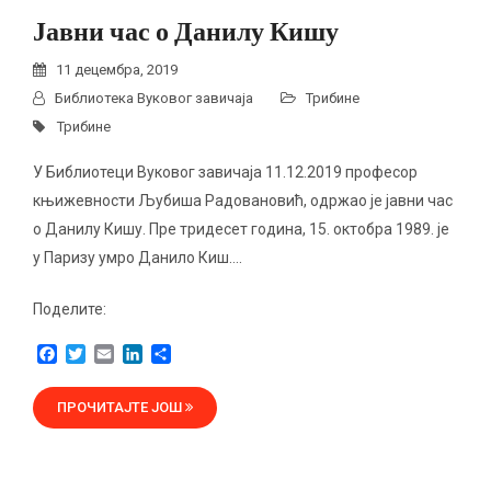
Јавни час о Данилу Кишу
11 децембра, 2019
Библиотека Вуковог завичаја
Трибине
Трибине
У Библиотеци Вуковог завичаја 11.12.2019 професор
књижевности Љубиша Радовановић, одржао је јавни час
о Данилу Кишу. Пре тридесет година, 15. октобра 1989. је
у Паризу умро Данило Киш….
Поделите:
F
T
E
L
S
a
w
m
i
h
c
i
a
n
a
ПРОЧИТАЈТЕ ЈОШ
e
t
i
k
r
b
t
l
e
e
o
e
d
o
r
I