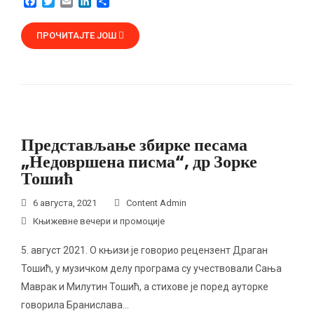
F
T
E
L
S
a
w
m
i
h
c
i
a
n
a
ПРОЧИТАЈТЕ ЈОШ
e
t
i
k
r
b
t
l
e
e
o
e
d
o
r
I
k
n
Представљање збирке песама
„Недовршена писма“, др Зорке
Тошић
6 августа, 2021
Content Admin
Књижевне вечери и промоције
5. август 2021. О књизи је говорио рецензент Драган
Тошић, у музичком делу програма су учествовали Сања
Маврак и Милутин Тошић, а стихове је поред ауторке
говорила Бранислава…