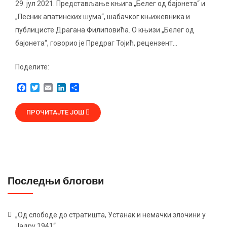
29. jул 2021. Представљање књига „Белег од бајонета“ и
„Песник апатинских шума“, шабачког књижевника и
публицисте Драгана Филиповића. О књизи „Белег од
бајонета“, говорио је Предраг Тојић, рецензент…
Поделите:
F
T
E
L
S
a
w
m
i
h
c
i
a
n
a
ПРОЧИТАЈТЕ ЈОШ
e
t
i
k
r
b
t
l
e
e
o
e
d
o
r
I
k
n
Последњи блогови
„Од слободе до стратишта, Устанак и немачки злочини у
Јадру 1941“