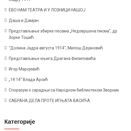
ЕВО НАМ ТЕАТРА И У ЛОЗНИЦИ НАШОЈ
Даша и Дамјан
Представљање збирке песама „Недовршена писма“, др
Зорке Тошић
“Долина Јадра августа 1914“, Милош Дејановић
Представљање књига Драгана Филиповића
Игор Маројевић
„14:14“ Влада Арсић
Споразум о сарадњи са Народном библиотеком Зворник
САБРАНА ДЕЛА ПРОТЕ ИГЊАТА ВАСИЋА
Категорије