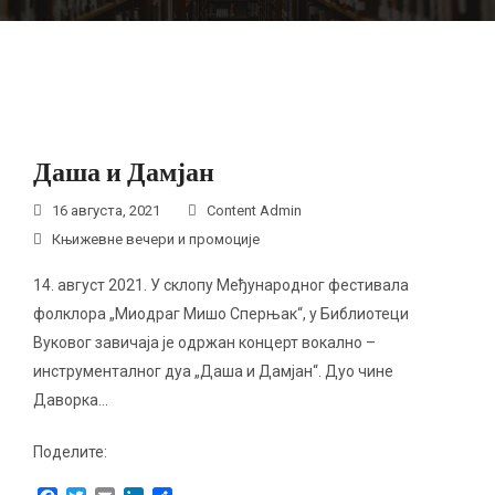
Даша и Дамјан
16 августа, 2021
Content Admin
Књижевне вечери и промоције
14. август 2021. У склопу Међународног фестивала
фолклора „Миодраг Мишо Сперњак“, у Библиотеци
Вуковог завичаја је одржан концерт вокално –
инструменталног дуа „Даша и Дамјан“. Дуо чине
Даворка…
Поделите: