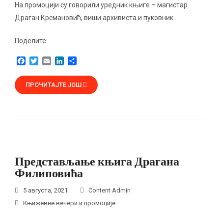
На промоцији су говорили уредник књиге – магистар
Драган Крсмановић, виши архивиста и пуковник…
Поделите:
F
T
E
L
S
a
w
m
i
h
c
i
a
n
a
ПРОЧИТАЈТЕ ЈОШ
e
t
i
k
r
b
t
l
e
e
o
e
d
o
r
I
k
n
Представљање књига Драгана
Филиповића
5 августа, 2021
Content Admin
Књижевне вечери и промоције