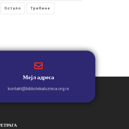
Остало
Трибине
Мејл адреса
kontakt@bibliotekaloznica.org.rs
РЕТРАГА