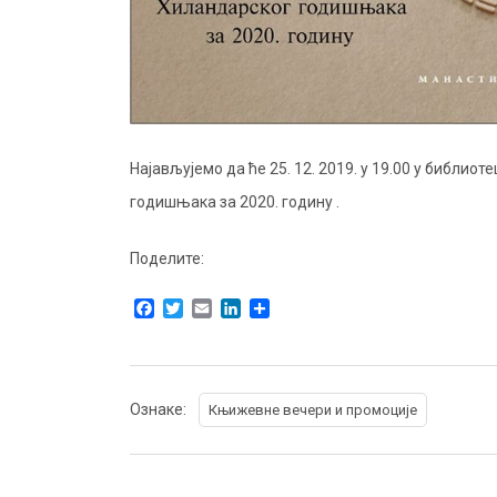
Најављујемо да ће 25. 12. 2019. у 19.00 у библи
годишњака за 2020. годину .
Поделите:
F
T
E
L
S
a
w
m
i
h
c
i
a
n
a
e
t
i
k
r
b
t
l
e
e
o
e
d
Ознаке:
Књижевне вечери и промоције
o
r
I
k
n