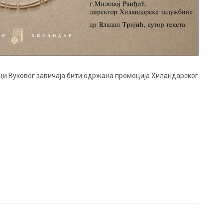
отеци Вуковог завичаја бити одржана промоција Хиландарског