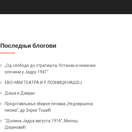
Последњи блогови
„Од слободе до стратишта, Устанак и немачки
злочини у Јадру 1941“
ЕВО НАМ ТЕАТРА И У ЛОЗНИЦИ НАШОЈ
Даша и Дамјан
Представљање збирке песама „Недовршена
писма“, др Зорке Тошић
“Долина Јадра августа 1914“, Милош
Дејановић