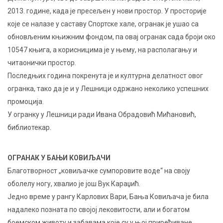
2013. године, када је пресељен у нови простор. У просторије
које се налазе у саставу Спортске хале, огранак је ушао са
обновљеним књижним фондом, па овај огранак сада броји око
10547 књига, а корисницима је у њему, на располагању и
читаонички простор.
Последњих година покренута је и културна делатност овог
огранка, тако да је и у Лешници одржано неколико успешних
промоција.
У огранку у Лешници ради Ивана Обрадовић Мићановић,
библиотекар.
ОГРАНАК У БАЊИ КОВИЉАЧИ
Благотворност „ковиљачке сумпоровите воде“ на своју
оболелу ногу, хвалио је још Вук Караџић.
Једно време у рангу Карлових Вари, Бања Ковиљача је била
надалеко позната по својој лековитости, али и богатом
боемском животу и забавама које су у њој приређиване.