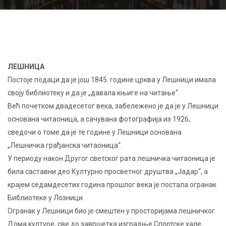
ЛЕШНИЦА
Постоје подаци да је још 1845. године црква у Лешници имала
своју библиотеку и да је „давала књиге на читање“.
Већ почетком двадесетог века, забележено је да је у Лешници
основана читаоница, а сачувана фотографија из 1926,
сведочи о томе да је те године у Лешници основана
„Лешничка грађанска читаоница“.
У периоду након Другог светског рата лешничка читаоница је
била саставни део Културно просветног друштва „Јадар“, а
крајем седамдесетих година прошлог века је постала огранак
Библиотеке у Лозници.
Огранак у Лешници био је смештен у просторијама лешничког
Дома културе, све до завршетка изградње Спортске хале,