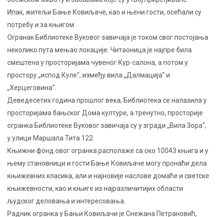
Ипак, житељи Бање Ковиљаче, као и њени гости, осећали су
потребу и за књигом.
Огранак Библиотеке Вуковог завичаја је током свог постојања
неколико пута мењао локације. Читаоница је најпре била
смештена у просторијама чувеног Кур-салона, а потом у
простору „испод Куле“, између вила „Далмација“ и
„Херцеговина“.
Деведесетих година прошлог века, Библиотека се налазила у
просторијама бањског Дома културе, а тренутно, просторије
огранка Библиотеке Вуковог завичаја су у згради „Вила Зора“,
у улици Маршала Тита 122.
Књижни фонд овог огранка располаже са око 10043 књига и у
њему становници и гости Бање Ковиљаче могу пронаћи дела
књижевних класика, али и најновије наслове домаће и светске
књижевности, као и књиге из најразличитијих области
људског деловања и интересовања.
Радник огранка у Бањи Ковиљачи је Снежана Петрановић,