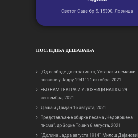
Светог Саве бр 5, 15300, Лозница
ПОСЛЕДЊА ДЕШАВАЊА
„Од слободе до стратишта, Устанак и немачки
злочини у Јадру 1941“
21 октобра, 2021
ЕВО НАМ ТЕАТРА И У ЛОЗНИЦИ НАШОЈ
29
септембра, 2021
Даша и Дамјан
16 августа, 2021
Представљање збирке песама „Недовршена
писма“, др Зорке Тошић
6 августа, 2021
“Долина Јадра августа 1914“, Милош Дејанови