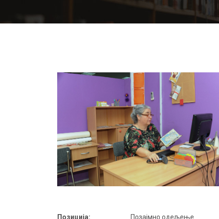
Позиција:
Позајмно одељење