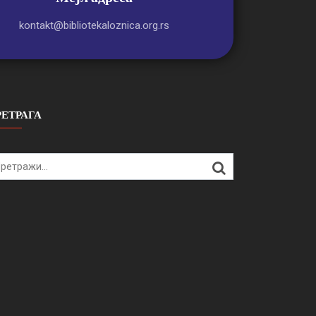
kontakt@bibliotekaloznica.org.rs
РЕТРАГА
arch
: